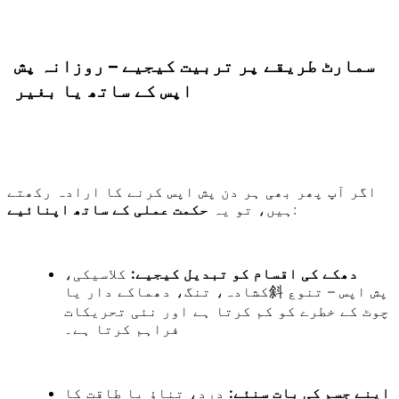
سمارٹ طریقے پر تربیت کیجیے – روزانہ پش
اپس کے ساتھ یا بغیر
اگر آپ پھر بھی ہر دن پش اپس کرنے کا ارادہ رکھتے
:
ہیں، تو یہ
حکمت عملی کے ساتھ اپنائیے
دھکے کی اقسام کو تبدیل کیجیے:
کلاسیکی،
کشادہ، تنگ، دھماکے دار یا斜 پش اپس – تنوع
چوٹ کے خطرے کو کم کرتا ہے اور نئی تحریکات
فراہم کرتا ہے۔
اپنے جسم کی بات سنئے:
درد، تناؤ یا طاقت کا