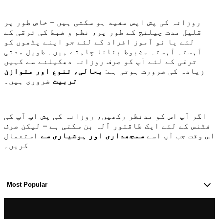
روزانہ کی پش اپس مفید ہو سکتی ہیں – خاص طور پر
قلیل مدت چیلنج کے طور پر، نظم و ضبط کی ترقی کے
لئے یا نو آموز افراد کے لئے جو اپنے پٹھوں کو
آہستہ آہستہ مضبوط بنانا چاہتے ہیں۔ طویل مدتی
ترقی کے لئے آپ کو صرف روزانہ دھکیلنے سے کہیں
زیادہ کی ضرورت ہوتی ہے:
بحالی، تنوع اور متوازن
تربیت
ضروری ہیں۔
اگر آپ اس کو مدنظر رکھیں، روزانہ کی پش اپ آپ کی
فٹنس کے لئے ایک طاقتور آلہ بن سکتی ہے – لیکن صرف
اس وقت جب آپ اسے
سمجھداری اور ہوشیاری سے
استعمال
کریں۔
Most Popular