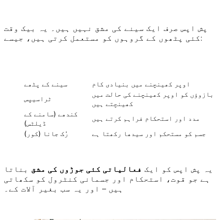
پش اپس صرف ایک سینے کی مشق نہیں ہیں۔ یہ بیک وقت
کئی پٹھوں کے گروہوں کو مستعمل کرتی ہیں، جیسے:
عمل میں کردار
پٹھوں کا گروہ
اوپر کھینچنے میں بنیادی کام
سینے کے پٹھے
بازوؤں کو اوپر کھینچنے کی حالت میں
ٹراسیپس
کھینچتے ہیں
کندھے (سامنے کے
مدد اور استحکام فراہم کرتے ہیں
ڈیلٹس)
جسم کو مستحکم اور سیدھا رکھتا ہے
رُک جانا (کور)
یہ پش اپس کو ایک
فعالیاتی کئی جوڑوں کی مشق
بناتا
ہے جو قوت، استحکام اور جسمانی کنٹرول کو سکھاتی
ہیں – اور یہ سب بغیر آلات کے۔