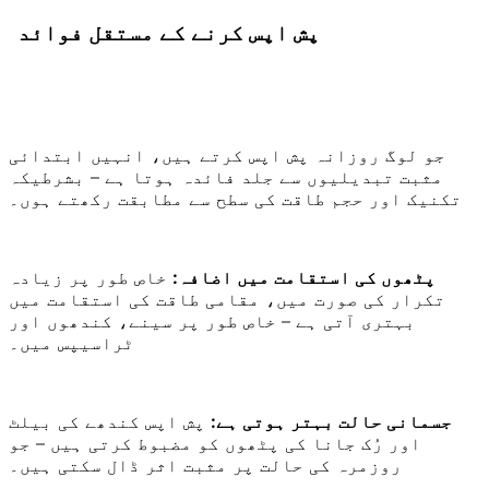
پش اپس کرنے کے مستقل فوائد
جو لوگ روزانہ پش اپس کرتے ہیں، انہیں ابتدائی
مثبت تبدیلیوں سے جلد فائدہ ہوتا ہے – بشرطیکہ
تکنیک اور حجم طاقت کی سطح سے مطابقت رکھتے ہوں۔
پٹھوں کی استقامت میں اضافہ:
خاص طور پر زیادہ
تکرار کی صورت میں، مقامی طاقت کی استقامت میں
بہتری آتی ہے – خاص طور پر سینے، کندھوں اور
ٹراسیپس میں۔
جسمانی حالت بہتر ہوتی ہے:
پش اپس کندھے کی بیلٹ
اور رُک جانا کی پٹھوں کو مضبوط کرتی ہیں – جو
روزمرہ کی حالت پر مثبت اثر ڈال سکتی ہیں۔