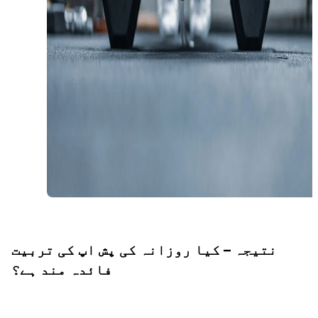
نتیجہ – کیا روزانہ کی پش اپ کی تربیت
فائدہ مند ہے؟