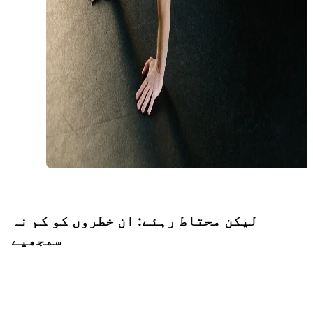
لیکن محتاط رہئے: ان خطروں کو کم نہ
سمجھیے