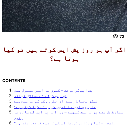
73
اگر آپ ہر روز پش اپس کرتے ہیں تو کیا
ہوتا ہے؟
CONTENTS
پش اپس کی طاقت – کیوں یہ اتنی مقبول ہیں
پش اپس کرنے کے مستقل فوائد
لیکن محتاط رہئے: ان خطروں کو کم نہ سمجھیے
ماہرین اور مطالعوں کی رائے کیا کہتی ہے؟
سمارٹ طریقے پر تربیت کیجیے – روزانہ پش اپس کے ساتھ یا
بغیر
نتیجہ – کیا روزانہ کی پش اپ کی تربیت فائدہ مند ہے؟