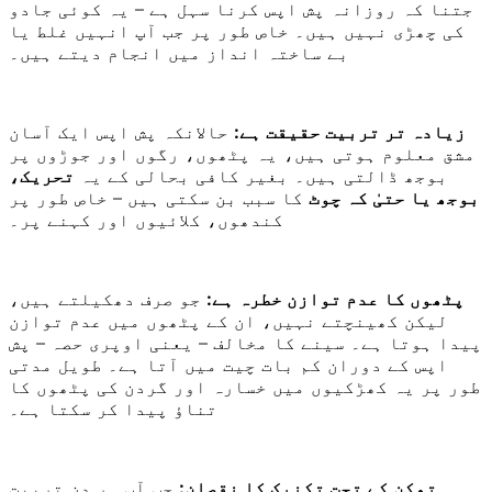
جتنا کہ روزانہ پش اپس کرنا سہل ہے – یہ کوئی جادو
کی چھڑی نہیں ہیں۔ خاص طور پر جب آپ انہیں غلط یا
بے ساختہ انداز میں انجام دیتے ہیں۔
زیادہ تر تربیت حقیقت ہے:
حالانکہ پش اپس ایک آسان
مشق معلوم ہوتی ہیں، یہ پٹھوں، رگوں اور جوڑوں پر
بوجھ ڈالتی ہیں۔ بغیر کافی بحالی کے یہ
تحریک،
بوجھ یا حتیٰ کہ چوٹ
کا سبب بن سکتی ہیں – خاص طور پر
کندھوں، کلائیوں اور کہنے پر۔
پٹھوں کا عدم توازن خطرہ ہے:
جو صرف دھکیلتے ہیں،
لیکن کھینچتے نہیں، ان کے پٹھوں میں عدم توازن
پیدا ہوتا ہے۔ سینے کا مخالف – یعنی اوپری حصہ – پش
اپس کے دوران کم بات چیت میں آتا ہے۔ طویل مدتی
طور پر یہ کھڑکیوں میں خسارہ اور گردن کی پٹھوں کا
تناؤ پیدا کر سکتا ہے۔
تھکن کے تحت تکنیک کا نقصان:
جب آپ ہر دن تربیت