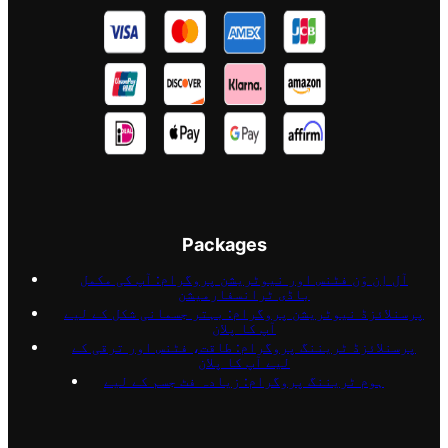
Packages
آل اِن وَن فٹنس اور نیوٹریشن پروگرام: آپ کی مکمل
باڈی ٹرانسفارمیشن
پرسنلائزڈ نیوٹریشن پروگرام: بہتر جسمانی شکل کے لیے
آپ کا پلان
پرسنلائزڈ ٹریننگ پروگرام: طاقت، فٹنس اور ترقی کے
لیے آپ کا پلان
ہوم ٹریننگ پروگرام: زیادہ فٹ جسم کے لیے