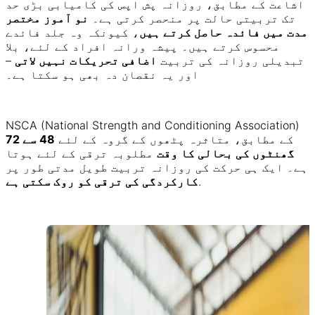
اشاعت کے مطابق، روزانہ پش اپس کی کامیابی بڑی حد
تک تربیتی حالت پر منحصر کرتی ہے۔
نو آموز مختصر
مدت میں فائدہ حاصل کرتے ہیں
، کیونکہ وہ جلد فائدے
محسوس کرتے ہیں۔ پیشہ ورانہ افراد کے لئے، بلا
تبدیلی روزانہ کی تربیت
اضافی تحریکات نہیں لاتی
–
اور یہ نقصان دہ بھی ہو سکتا ہے۔
NSCA (National Strength and Conditioning Association)
کے مطابق، متاثرہ پٹھوں کے گروہ کے لئے
48 سے 72
گھنٹوں کی بحالی کا وقت
مطلوبہ ترقی کے لئے ہوتا
ہے۔ ایک ہی حرکت کی روزانہ تربیت طویل مدتی طور پر
.
کارکردگی کی ترقی کو روک سکتی ہے