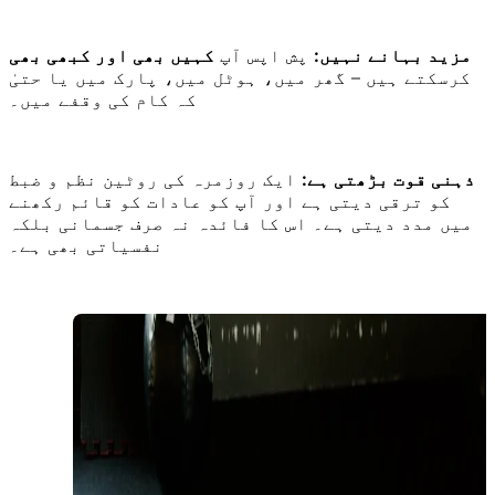
مزید بہانے نہیں:
پش اپس آپ
کہیں بھی اور کبھی بھی
کرسکتے ہیں – گھر میں، ہوٹل میں، پارک میں یا حتیٰ
کہ کام کی وقفے میں۔
ذہنی قوت بڑھتی ہے:
ایک روزمرہ کی روٹین نظم و ضبط
کو ترقی دیتی ہے اور آپ کو عادات کو قائم رکھنے
میں مدد دیتی ہے۔ اس کا فائدہ نہ صرف جسمانی بلکہ
نفسیاتی بھی ہے۔