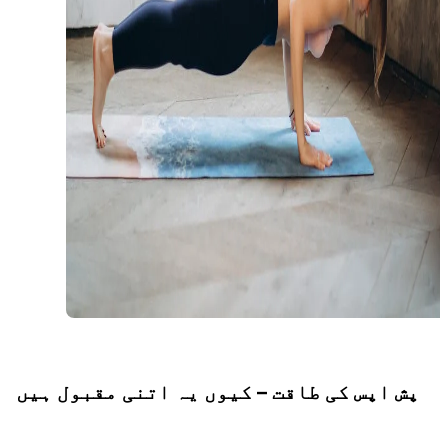
پش اپس کی طاقت – کیوں یہ اتنی مقبول ہیں