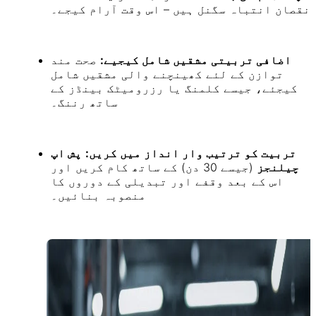
نقصان انتباہ سگنل ہیں – اس وقت آرام کیجے۔
اضافی تربیتی مشقیں شامل کیجیے:
صحت مند
توازن کے لئے کھینچنے والی مشقیں شامل
کیجئے، جیسے کلمنگ یا رزرومیٹک بینڈز کے
ساتھ رننگ۔
تربیت کو ترتیب وار انداز میں کریں:
پش اپ
چیلنجز
(جیسے 30 دن) کے ساتھ کام کریں اور
اس کے بعد وقفے اور تبدیلی کے دوروں کا
منصوبہ بنائیں۔