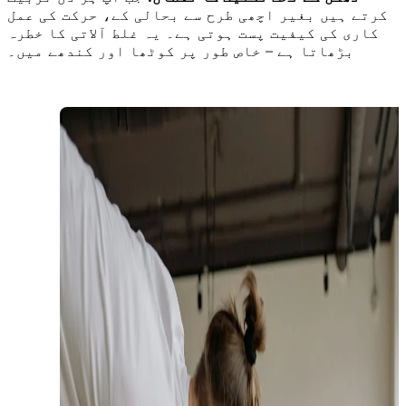
کرتے ہیں بغیر اچھی طرح سے بحالی کے، حرکت کی عمل
کاری کی کیفیت پست ہوتی ہے۔ یہ غلط آلاتی کا خطرہ
بڑھاتا ہے – خاص طور پر کوٹھا اور کندھے میں۔