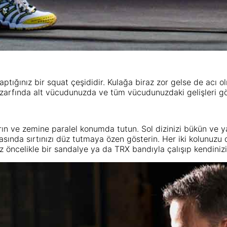
 yaptığınız bir squat çeşididir. Kulağa biraz zor gelse de a
re zarfında alt vücudunuzda ve tüm vücudunuzdaki gelişleri g
rın ve zemine paralel konumda tutun. Sol dizinizi bükün ve y
sında sırtınızı düz tutmaya özen gösterin. Her iki kolunuz
z öncelikle bir sandalye ya da TRX bandıyla çalışıp kendinizi 