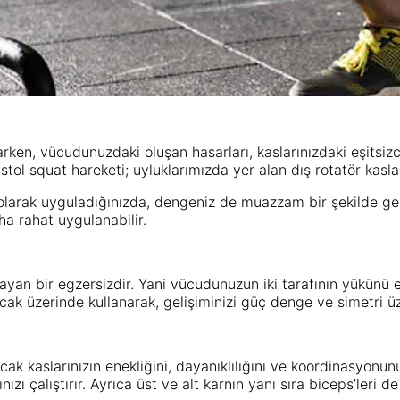
en, vücudunuzdaki oluşan hasarları, kaslarınızdaki eşitsizce
ol squat hareketi; uyluklarımızda yer alan dış rotatör kasların
olarak uyguladığınızda, dengeniz de muazzam bir şekilde gel
 rahat uygulanabilir.
layan bir egzersizdir. Yani vücudunuzun iki tarafının yükünü e
ak üzerinde kullanarak, gelişiminizi güç denge ve simetri üz
k kaslarınızın enekliğini, dayanıklılığını ve koordinasyonunuz
ı çalıştırır. Ayrıca üst ve alt karnın yanı sıra biceps’leri de 