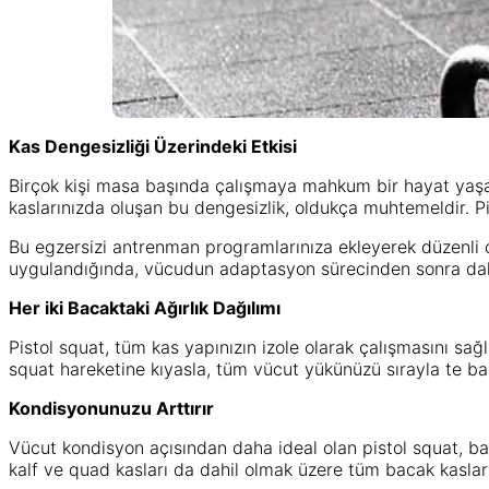
Kas Dengesizliği Üzerindeki Etkisi
Birçok kişi masa başında çalışmaya mahkum bir hayat yaşark
kaslarınızda oluşan bu dengesizlik, oldukça muhtemeldir. Pist
Bu egzersizi antrenman programlarınıza ekleyerek düzenli 
uygulandığında, vücudun adaptasyon sürecinden sonra daha
Her iki Bacaktaki Ağırlık Dağılımı
Pistol squat, tüm kas yapınızın izole olarak çalışmasını sağ
squat hareketine kıyasla, tüm vücut yükünüzü sırayla te bac
Kondisyonunuzu Arttırır
Vücut kondisyon açısından daha ideal olan pistol squat, baca
kalf ve quad kasları da dahil olmak üzere tüm bacak kaslarınız