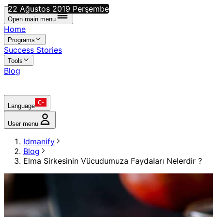
22 Ağustos 2019 Perşembe
Open main menu
Home
Programs
Success Stories
Tools
Blog
Language
User menu
Idmanify
Blog
Elma Sirkesinin Vücudumuza Faydaları Nelerdir ?