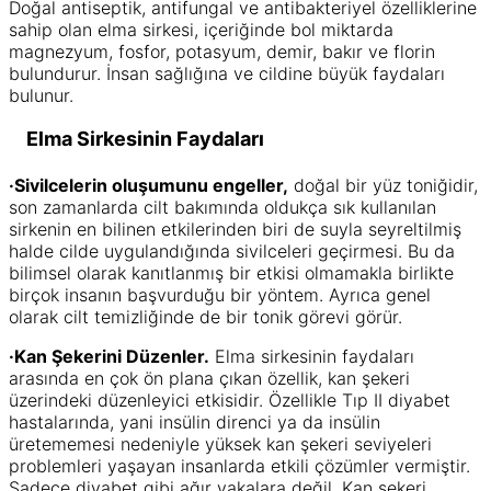
Doğal antiseptik, antifungal ve antibakteriyel özelliklerine
sahip olan elma sirkesi, içeriğinde bol miktarda
magnezyum, fosfor, potasyum, demir, bakır ve florin
bulundurur. İnsan sağlığına ve cildine büyük faydaları
bulunur.
Elma Sirkesinin Faydaları
·Sivilcelerin oluşumunu engeller,
doğal bir yüz toniğidir,
son zamanlarda cilt bakımında oldukça sık kullanılan
sirkenin en bilinen etkilerinden biri de suyla seyreltilmiş
halde cilde uygulandığında sivilceleri geçirmesi. Bu da
bilimsel olarak kanıtlanmış bir etkisi olmamakla birlikte
birçok insanın başvurduğu bir yöntem. Ayrıca genel
olarak cilt temizliğinde de bir tonik görevi görür.
·Kan Şekerini Düzenler.
Elma sirkesinin faydaları
arasında en çok ön plana çıkan özellik, kan şekeri
üzerindeki düzenleyici etkisidir. Özellikle Tıp II diyabet
hastalarında, yani insülin direnci ya da insülin
üretememesi nedeniyle yüksek kan şekeri seviyeleri
problemleri yaşayan insanlarda etkili çözümler vermiştir.
Sadece diyabet gibi ağır vakalara değil. Kan şekeri