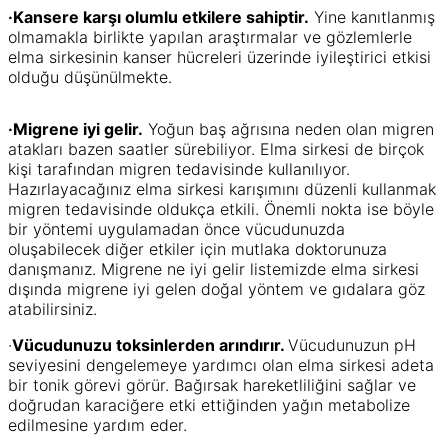
·Kansere karşı olumlu etkilere sahiptir.
Yine kanıtlanmış
olmamakla birlikte yapılan araştırmalar ve gözlemlerle
elma sirkesinin kanser hücreleri üzerinde iyileştirici etkisi
olduğu düşünülmekte.
·Migrene iyi gelir.
Yoğun baş ağrısına neden olan migren
atakları bazen saatler sürebiliyor. Elma sirkesi de birçok
kişi tarafından migren tedavisinde kullanılıyor.
Hazırlayacağınız elma sirkesi karışımını düzenli kullanmak
migren tedavisinde oldukça etkili. Önemli nokta ise böyle
bir yöntemi uygulamadan önce vücudunuzda
oluşabilecek diğer etkiler için mutlaka doktorunuza
danışmanız. Migrene ne iyi gelir listemizde elma sirkesi
dışında migrene iyi gelen doğal yöntem ve gıdalara göz
atabilirsiniz.
·
Vücudunuzu toksinlerden arındırır.
Vücudunuzun pH
seviyesini dengelemeye yardımcı olan elma sirkesi adeta
bir tonik görevi görür. Bağırsak hareketliliğini sağlar ve
doğrudan karaciğere etki ettiğinden yağın metabolize
edilmesine yardım eder.