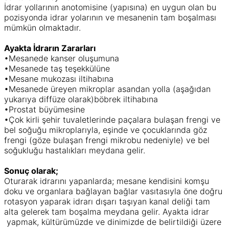
İdrar yollarının anotomisine (yapısına) en uygun olan bu
pozisyonda idrar yolarının ve mesanenin tam boşalması
mümkün olmaktadır.
Ayakta İdrarın Zararları
•Mesanede kanser oluşumuna
•Mesanede taş teşekkülüne
•Mesane mukozası iltihabına
•Mesanede üreyen mikroplar asandan yolla (aşağıdan
yukarıya diffüze olarak)böbrek iltihabına
•Prostat büyümesine
•Çok kirli şehir tuvaletlerinde paçalara bulaşan frengi ve
bel soğuğu mikroplarıyla, eşinde ve çocuklarında göz
frengi (göze bulaşan frengi mikrobu nedeniyle) ve bel
soğukluğu hastalıkları meydana gelir.
Sonuç olarak;
Oturarak idrarını yapanlarda; mesane kendisini komşu
doku ve organlara bağlayan bağlar vasıtasıyla öne doğru
rotasyon yaparak idrarı dışarı taşıyan kanal deliği tam
alta gelerek tam boşalma meydana gelir. Ayakta idrar
yapmak, kültürümüzde ve dinimizde de belirtildiği üzere