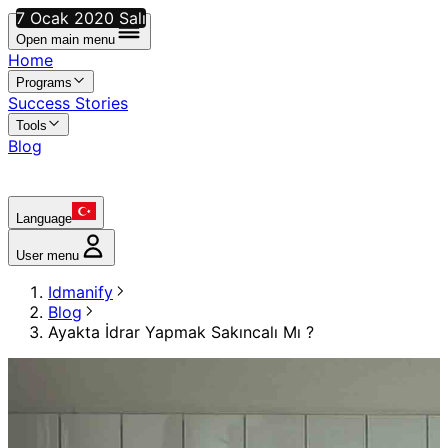
7 Ocak 2020 Salı
Open main menu
Home
Programs
Success Stories
Tools
Blog
Language
User menu
Idmanify
Blog
Ayakta İdrar Yapmak Sakıncalı Mı ?