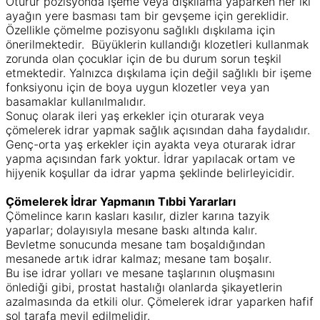
Oturur pozisyonda işeme veya dışkılama yaparken her iki
ayağın yere basması tam bir gevşeme için gereklidir.
Özellikle çömelme pozisyonu sağlıklı dışkılama için
önerilmektedir. Büyüklerin kullandığı klozetleri kullanmak
zorunda olan çocuklar için de bu durum sorun teşkil
etmektedir. Yalnızca dışkılama için değil sağlıklı bir işeme
fonksiyonu için de boya uygun klozetler veya yan
basamaklar kullanılmalıdır.
Sonuç olarak ileri yaş erkekler için oturarak veya
çömelerek idrar yapmak sağlık açısından daha faydalıdır.
Genç-orta yaş erkekler için ayakta veya oturarak idrar
yapma açısından fark yoktur. İdrar yapılacak ortam ve
hijyenik koşullar da idrar yapma şeklinde belirleyicidir.
Çömelerek İdrar Yapmanın Tıbbi Yararları
Çömelince karın kasları kasılır, dizler karına tazyik
yaparlar; dolayısıyla mesane baskı altında kalır.
Bevletme sonucunda mesane tam boşaldığından
mesanede artık idrar kalmaz; mesane tam boşalır.
Bu ise idrar yolları ve mesane taşlarının oluşmasını
önlediği gibi, prostat hastalığı olanlarda şikayetlerin
azalmasında da etkili olur. Çömelerek idrar yaparken hafif
sol tarafa meyil edilmelidir.