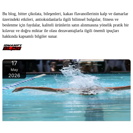
Bitter Çikolata – Çikolatanın Karanlık Yüzü Şaşırtıcı Derecede
Sağlıklı Olabilir
Bu blog, bitter çikolata, bileşenleri, kakao flavanollerinin kalp ve damarlar
üzerindeki etkileri, antioksidanlarla ilgili bilimsel bulgular, fitness ve
beslenme için faydalar, kaliteli ürünlerin satın alınmasına yönelik pratik bir
kılavuz ve doğru miktar ile olası dezavantajlarla ilgili önemli ipuçları
hakkında kapsamlı bilgiler sunar.
17
May
2026
Yüzme – Tüm vücut antrenmanı, yağ yakma ve suda zihinsel
güç