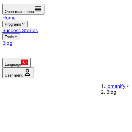
Open main menu
Home
Programs
Success Stories
Tools
Blog
Language
User menu
Idmanify
Blog
Blog