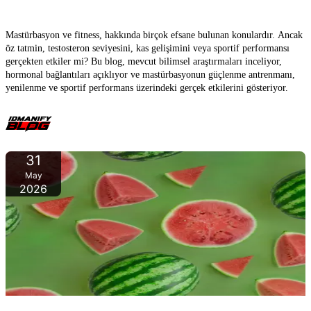
atletik performansı etkiler mi?
Mastürbasyon ve fitness, hakkında birçok efsane bulunan konulardır. Ancak
öz tatmin, testosteron seviyesini, kas gelişimini veya sportif performansı
gerçekten etkiler mi? Bu blog, mevcut bilimsel araştırmaları inceliyor,
hormonal bağlantıları açıklıyor ve mastürbasyonun güçlenme antrenmanı,
yenilenme ve sportif performans üzerindeki gerçek etkilerini gösteriyor.
31
May
2026
Yazın Karpuz – Sağlık, Fitnes ve Sıcak Günler İçin Ferahlatıcı