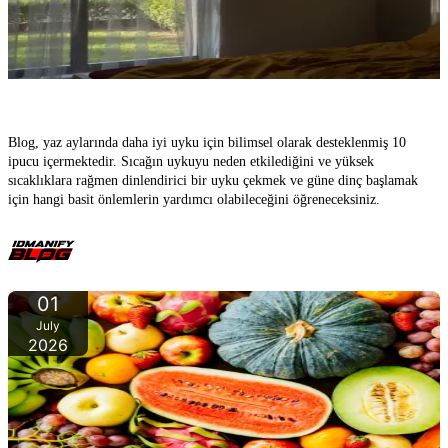
Yazın Daha İyi Uyku İçin 10 İpucu – Sıcaklara Rağmen Nasıl
Huzurlu Uyursunuz
Blog, yaz aylarında daha iyi uyku için bilimsel olarak desteklenmiş 10
ipucu içermektedir. Sıcağın uykuyu neden etkilediğini ve yüksek
sıcaklıklara rağmen dinlendirici bir uyku çekmek ve güne dinç başlamak
için hangi basit önlemlerin yardımcı olabileceğini öğreneceksiniz.
01
July
2026