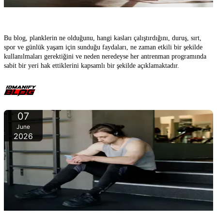
Plankler – Bu basit egzersizin en etkili karın antrenmanlarından
biri olmasının nedeni
Bu blog, planklerin ne olduğunu, hangi kasları çalıştırdığını, duruş, sırt,
spor ve günlük yaşam için sunduğu faydaları, ne zaman etkili bir şekilde
kullanılmaları gerektiğini ve neden neredeyse her antrenman programında
sabit bir yeri hak ettiklerini kapsamlı bir şekilde açıklamaktadır.
07
June
2026
Mastürbasyon ve Fitness: Kendini tatmin, kas gelişimi, güç ve