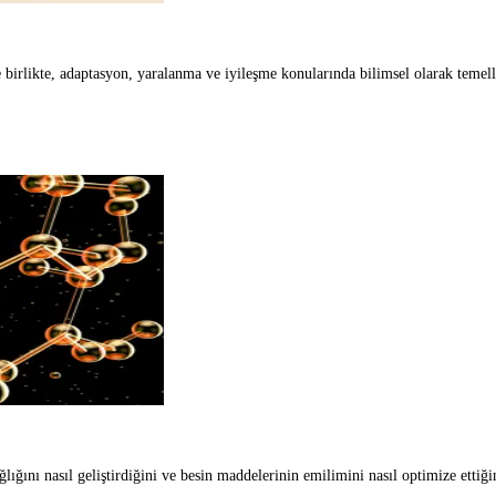
Tendonlar: Anatomisi, Fonksiyonu ve Vücut İçin Önemi
e birlikte, adaptasyon, yaralanma ve iyileşme konularında bilimsel olarak temelle
e sindirim enzimleri: Egzersizin enzim aktivitesini nasıl etkilediği
ğlığını nasıl geliştirdiğini ve besin maddelerinin emilimini nasıl optimize ettiğin