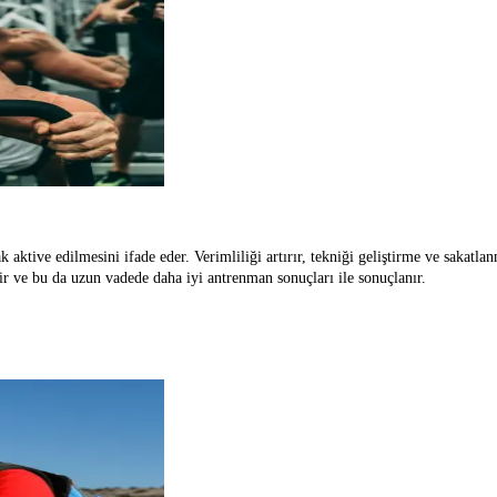
-Kas Bağlantısının Sanatı: Kasları Bilinçli Olarak Nasıl Aktif Edilir
k aktive edilmesini ifade eder. Verimliliği artırır, tekniği geliştirme ve sakatl
lir ve bu da uzun vadede daha iyi antrenman sonuçları ile sonuçlanır.