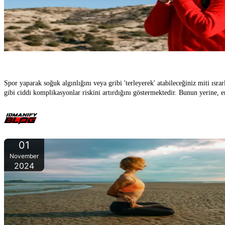
Mit "Antre
Spor yaparak soğuk algınlığını veya gribi 'terleyerek' atabileceğiniz miti ısra
gibi ciddi komplikasyonlar riskini artırdığını göstermektedir. Bunun yerine, 
01
November
2024