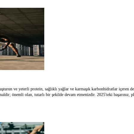
2025 yılı için fitness hedeflerinizi nasıl gerçekleştirirsiniz
luşturun ve yeterli protein, sağlıklı yağlar ve karmaşık karbonhidratlar içeren d
aldir; önemli olan, tutarlı bir şekilde devam etmenizdir. 2025'teki başarınız, 