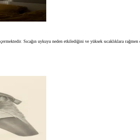
a İyi Uyku İçin 10 İpucu – Sıcaklara Rağmen Nasıl Huzurlu Uyursu
 içermektedir. Sıcağın uykuyu neden etkilediğini ve yüksek sıcaklıklara rağmen