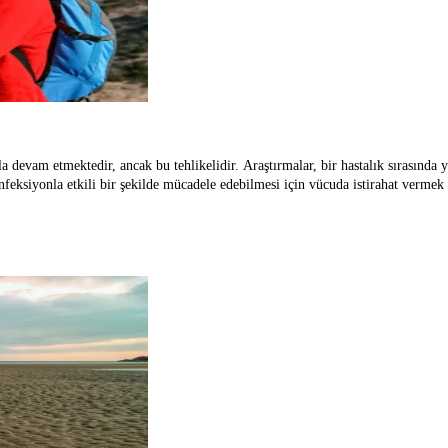
nmanla hastalığı terleyerek atmak": Gerçekten ne kadar doğruluk 
rla devam etmektedir, ancak bu tehlikelidir. Araştırmalar, bir hastalık sırasında
enfeksiyonla etkili bir şekilde mücadele edebilmesi için vücuda istirahat vermek