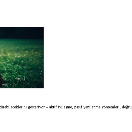
 Günlerinde Maksimum İyileşme: Nasıl Doğru Şekilde Yenilenirsin
ndirebileceklerini gösteriyor – aktif iyileşme, pasif yenilenme yöntemleri, doğr