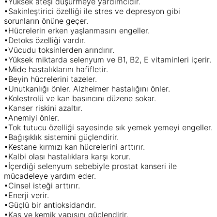
•Yüksek ateşi düşürmeye yardımcıdır.
•Sakinleştirici özelliği ile stres ve depresyon gibi
sorunların önüne geçer.
•Hücrelerin erken yaşlanmasını engeller.
•Detoks özelliği vardır.
•Vücudu toksinlerden arındırır.
•Yüksek miktarda selenyum ve B1, B2, E vitaminleri içerir.
•Mide hastalıklarını hafifletir.
•Beyin hücrelerini tazeler.
•Unutkanlığı önler. Alzheimer hastalığını önler.
•Kolestrolü ve kan basıncını düzene sokar.
•Kanser riskini azaltır.
•Anemiyi önler.
•Tok tutucu özelliği sayesinde sık yemek yemeyi engeller.
•Bağışıklık sistemini güçlendirir.
•Kestane kırmızı kan hücrelerini arttırır.
•Kalbi olası hastalıklara karşı korur.
•İçerdiği selenyum sebebiyle prostat kanseri ile
mücadeleye yardım eder.
•Cinsel isteği arttırır.
•Enerji verir.
•Güçlü bir antioksidandır.
•Kas ve kemik yapısını güçlendirir.