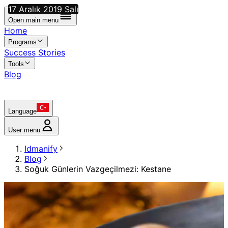
17 Aralık 2019 Salı
Open main menu
Home
Programs
Success Stories
Tools
Blog
Language
User menu
Idmanify
Blog
Soğuk Günlerin Vazgeçilmezi: Kestane