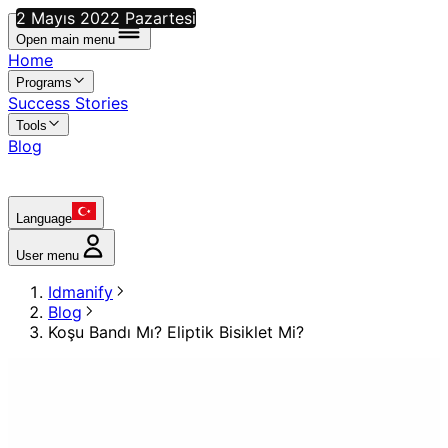
2 Mayıs 2022 Pazartesi
Open main menu
Home
Programs
Success Stories
Tools
Blog
Language
User menu
Idmanify
Blog
Koşu Bandı Mı? Eliptik Bisiklet Mi?